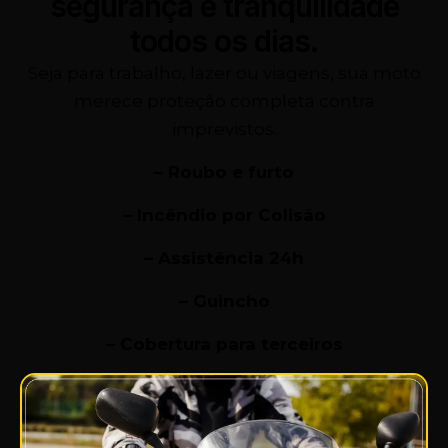
segurança e tranquilidade
todos os dias.
Seja para trabalho, lazer ou viagens, sua moto
merece proteção completa contra
imprevistos.
– Roubo e furto
– Incêndio por Colisão
– Assistência 24h
– Guincho
– Cobertura para terceiros